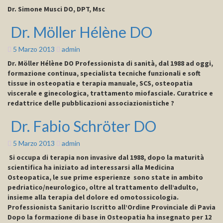
DO
Dr. Simone Musci DO, DPT, Msc
Dr. Möller Hélène DO
Dr.
Möller
Hélène
5 Marzo 2013
admin
DO
Dr. Möller Hélène DO Professionista di sanità, dal 1988 ad oggi,
formazione continua, specialista tecniche funzionali e soft
tissue in osteopatia e terapia manuale, SCS, osteopatia
viscerale e ginecologica, trattamento miofasciale. Curatrice e
redattrice delle pubblicazioni associazionistiche ?
Dr. Fabio Schröter DO
Dr.
Fabio
Schröter
5 Marzo 2013
admin
DO
Si occupa di terapia non invasive dal 1988, dopo la maturità
scientifica ha iniziato ad interessarsi alla Medicina
Osteopatica, le sue prime esperienze sono state in ambito
pedriatico/neurologico, oltre al trattamento dell’adulto,
insieme alla terapia del dolore ed omotossicologia.
Professionista Sanitario Iscritto all’Ordine Provinciale di Pavia
Dopo la formazione di base in Osteopatia ha insegnato per 12