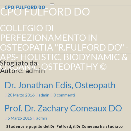
CPO FULFORD DO
Toggle
CPO FULFORD DO
navigation
COLLEGIO DI
PERFEZIONAMENTO IN
OSTEOPATIA "R.FULFORD DO" -
APS- HOLISTIC, BIODYNAMIC &
Sfogliato da
ORGANIC OSTEOPATHY ©
Autore:
admin
Dr. Jonathan Edis, Osteopath
Dr.
Jonathan
Edis,
Commenti
20 Marzo 2016
admin
0 commenti
Osteopath
Prof. Dr. Zachary Comeaux DO
Prof.
Dr.
Zachary
5 Marzo 2015
admin
Comeaux
Studente e pupillo del Dr. Fulford, il Dr.Comeaux ha studiato
DO