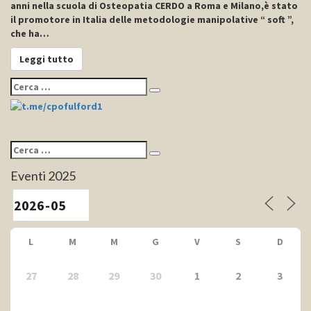
anni nella scuola di Osteopatia CERDO a Roma e Milano,è stato
il promotore in Italia delle metodologie manipolative “ soft ”,
che ha…
Leggi tutto
Leggi tutto
Cerca:
Cerca
Cerca:
Cerca
Eventi 2025
L
M
M
G
V
S
D
27
28
29
30
1
2
3