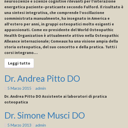
neuroscienze e scienze cognitive rilevanti per l’interazione
energetica paziente–praticante secondo Fulford. Il risultato è
una sintesi integrativa, che comprende l’oscillazione
somministrata manualmente, ha insegnato in America e
all’estero per anni, in gruppi osteopatici molto esigenti e
appassionati. Come ex-presidente del World Osteopathic
Health Organization è attualmente attivo nella Osteopathic
Alleance internazionale; Comeaux ha una visione ampia della
storia osteopatica, del suo concetto e della pratica. Tutti i
corsi integrano…
Leggi tutto
Leggi tutto
Dr. Andrea Pitto DO
Dr.
Andrea
Pitto
5 Marzo 2015
admin
DO
Dr. Andrea Pitto DO Assistente ai laboratori di pratica
osteopatica
Dr. Simone Musci DO
Dr.
Simone
Musci
5 Marzo 2013
admin