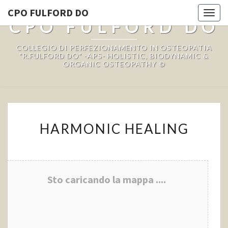
CPO FULFORD DO
Togg
CPO FULFORD DO
navi
COLLEGIO DI PERFEZIONAMENTO IN OSTEOPATIA
"R.FULFORD DO" -APS- HOLISTIC, BIODYNAMIC &
ORGANIC OSTEOPATHY ©
HARMONIC
HARMONIC HEALING
HEALING
Sto caricando la mappa ....