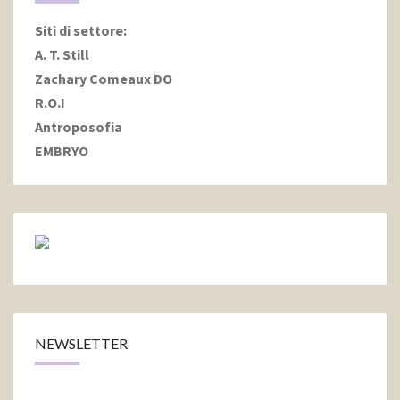
Siti di settore
:
A. T. Still
Zachary Comeaux DO
R.O.I
Antroposofia
EMBRYO
NEWSLETTER