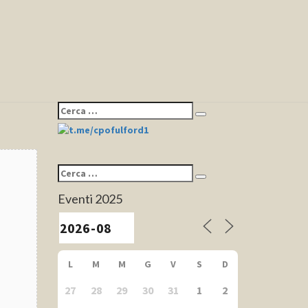
Cerca:
Cerca
Cerca:
Cerca
Eventi 2025
L
M
M
G
V
S
D
27
28
29
30
31
1
2