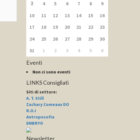
3
4
5
6
7
8
9
10
11
12
13
14
15
16
17
18
19
20
21
22
23
24
25
26
27
28
29
30
31
1
2
3
4
5
6
Eventi
Non ci sono eventi
LINKS Consigliati
Siti di settore
:
A. T. Still
Zachary Comeaux DO
R.O.I
Antroposofia
EMBRYO
Newsletter