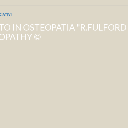
IATIVI
 IN OSTEOPATIA "R.FULFORD D
OPATHY ©