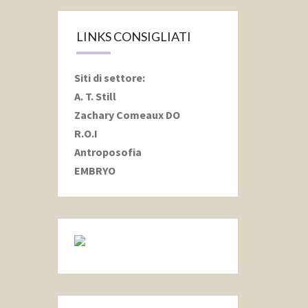
LINKS CONSIGLIATI
Siti di settore
:
A. T. Still
Zachary Comeaux DO
R.O.I
Antroposofia
EMBRYO