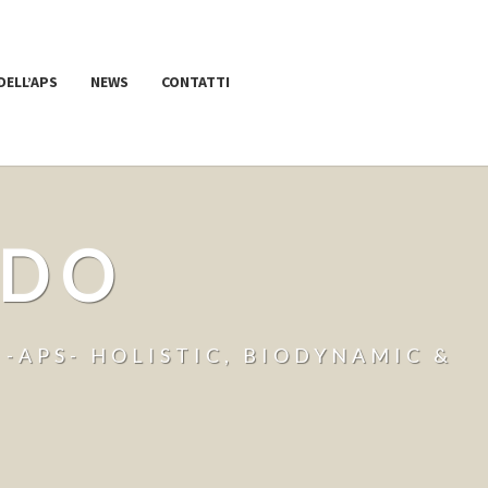
 DELL’APS
NEWS
CONTATTI
 DO
-APS- HOLISTIC, BIODYNAMIC &