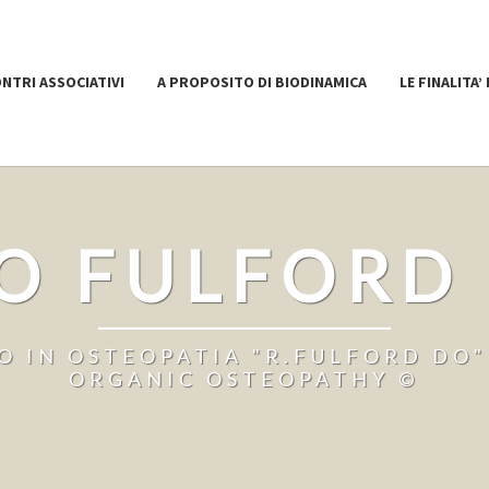
ONTRI ASSOCIATIVI
A PROPOSITO DI BIODINAMICA
LE FINALITA’
O FULFORD
 IN OSTEOPATIA "R.FULFORD DO" 
ORGANIC OSTEOPATHY ©