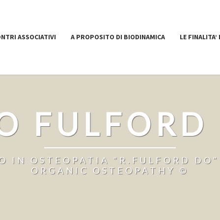
ONTRI ASSOCIATIVI
A PROPOSITO DI BIODINAMICA
LE FINALITA’
O FULFORD
 IN OSTEOPATIA "R.FULFORD DO" 
ORGANIC OSTEOPATHY ©