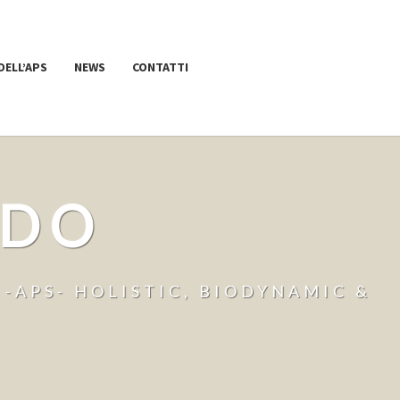
 DELL’APS
NEWS
CONTATTI
 DO
-APS- HOLISTIC, BIODYNAMIC &