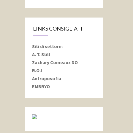
LINKS CONSIGLIATI
Siti di settore
:
A. T. Still
Zachary Comeaux DO
R.O.I
Antroposofia
EMBRYO