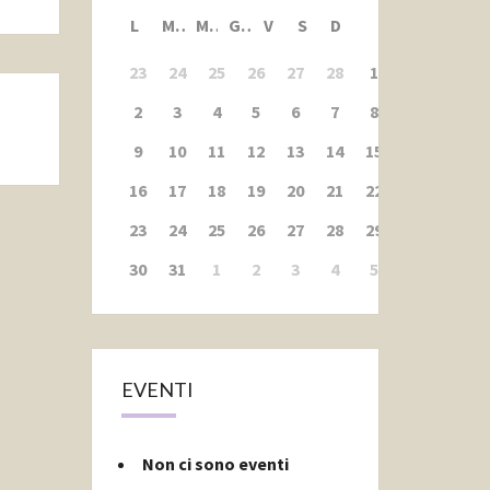
L
M
M
G
V
S
D
23
24
25
26
27
28
1
2
3
4
5
6
7
8
9
10
11
12
13
14
15
16
17
18
19
20
21
22
23
24
25
26
27
28
29
30
31
1
2
3
4
5
EVENTI
Non ci sono eventi