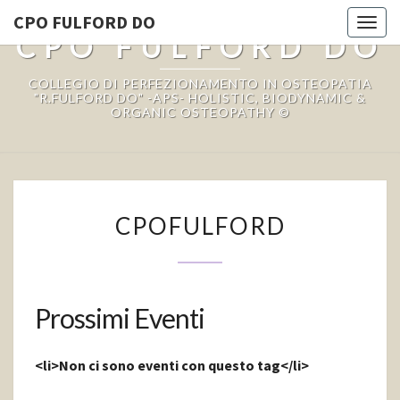
CPO FULFORD DO
Togg
CPO FULFORD DO
navi
COLLEGIO DI PERFEZIONAMENTO IN OSTEOPATIA
"R.FULFORD DO" -APS- HOLISTIC, BIODYNAMIC &
ORGANIC OSTEOPATHY ©
CPOFULFORD
CPOFULFORD
Prossimi Eventi
<li>Non ci sono eventi con questo tag</li>